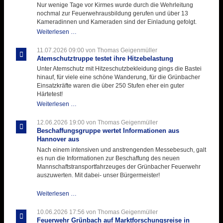
Nur wenige Tage vor Kirmes wurde durch die Wehrleitung
nochmal zur Feuerwehrausbildung gerufen und über 13
Kameradinnen und Kameraden sind der Einladung gefolgt.
Letzter
Weiterlesen …
Ausbildungsdienst
für
11.07.2026 09:00
von Thomas Geigenmüller
der
Atemschutztruppe testet ihre Hitzebelastung
Kirmes
Unter Atemschutz mit Hitzeschutzbekleidung gings die Bastei
mit
hinauf, für viele eine schöne Wanderung, für die Grünbacher
zukunftsweisender
Einsatzkräfte waren die über 250 Stufen eher ein guter
Einlage
Härtetest!
Atemschutztruppe
Weiterlesen …
testet
ihre
12.06.2026 19:00
von Thomas Geigenmüller
Hitzebelastung
Beschaffungsgruppe wertet Informationen aus
Hannover aus
Nach einem intensiven und anstrengenden Messebesuch, galt
es nun die Informationen zur Beschaffung des neuen
Mannschaftstransportfahrzeuges der Grünbacher Feuerwehr
auszuwerten. Mit dabei- unser Bürgermeister!
Beschaffungsgruppe
Weiterlesen …
wertet
Informationen
10.06.2026 17:56
von Thomas Geigenmüller
aus
Feuerwehr Grünbach auf Marktforschungsreise in