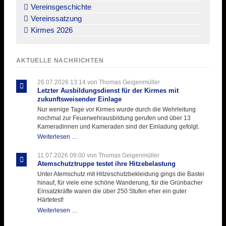
Vereinsgeschichte
Vereinssatzung
Kirmes 2026
AKTUELLE NACHRICHTEN
26.07.2026 13:14
von Thomas Geigenmüller
Letzter Ausbildungsdienst für der Kirmes mit
zukunftsweisender Einlage
Nur wenige Tage vor Kirmes wurde durch die Wehrleitung
nochmal zur Feuerwehrausbildung gerufen und über 13
Kameradinnen und Kameraden sind der Einladung gefolgt.
Letzter
Weiterlesen …
Ausbildungsdienst
für
11.07.2026 09:00
von Thomas Geigenmüller
der
Atemschutztruppe testet ihre Hitzebelastung
Kirmes
Unter Atemschutz mit Hitzeschutzbekleidung gings die Bastei
mit
hinauf, für viele eine schöne Wanderung, für die Grünbacher
zukunftsweisender
Einsatzkräfte waren die über 250 Stufen eher ein guter
Einlage
Härtetest!
Atemschutztruppe
Weiterlesen …
testet