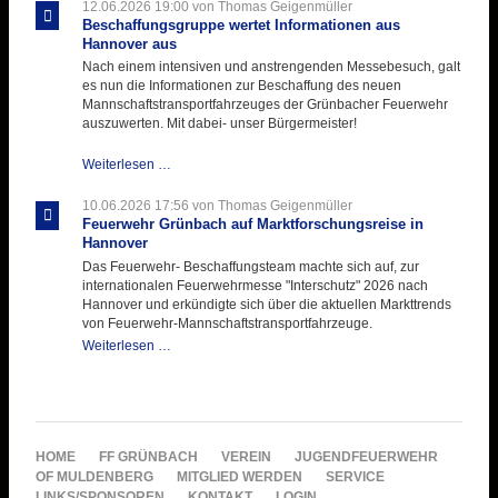
ihre
12.06.2026 19:00
von Thomas Geigenmüller
Hitzebelastung
Beschaffungsgruppe wertet Informationen aus
Hannover aus
Nach einem intensiven und anstrengenden Messebesuch, galt
es nun die Informationen zur Beschaffung des neuen
Mannschaftstransportfahrzeuges der Grünbacher Feuerwehr
auszuwerten. Mit dabei- unser Bürgermeister!
Beschaffungsgruppe
Weiterlesen …
wertet
Informationen
10.06.2026 17:56
von Thomas Geigenmüller
aus
Feuerwehr Grünbach auf Marktforschungsreise in
Hannover
Hannover
aus
Das Feuerwehr- Beschaffungsteam machte sich auf, zur
internationalen Feuerwehrmesse "Interschutz" 2026 nach
Hannover und erkündigte sich über die aktuellen Markttrends
von Feuerwehr-Mannschaftstransportfahrzeuge.
Feuerwehr
Weiterlesen …
Grünbach
auf
Marktforschungsreise
in
Hannover
NAVIGATION
HOME
FF GRÜNBACH
VEREIN
JUGENDFEUERWEHR
ÜBERSPRINGEN
OF MULDENBERG
MITGLIED WERDEN
SERVICE
LINKS/SPONSOREN
KONTAKT
LOGIN