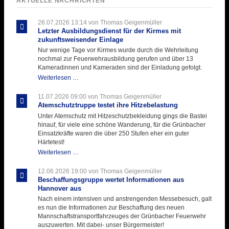
AKTUELLE NACHRICHTEN
26.07.2026 13:14
von Thomas Geigenmüller
Letzter Ausbildungsdienst für der Kirmes mit
zukunftsweisender Einlage
Nur wenige Tage vor Kirmes wurde durch die Wehrleitung
nochmal zur Feuerwehrausbildung gerufen und über 13
Kameradinnen und Kameraden sind der Einladung gefolgt.
Letzter
Weiterlesen …
Ausbildungsdienst
für
11.07.2026 09:00
von Thomas Geigenmüller
der
Atemschutztruppe testet ihre Hitzebelastung
Kirmes
Unter Atemschutz mit Hitzeschutzbekleidung gings die Bastei
mit
hinauf, für viele eine schöne Wanderung, für die Grünbacher
zukunftsweisender
Einsatzkräfte waren die über 250 Stufen eher ein guter
Einlage
Härtetest!
Atemschutztruppe
Weiterlesen …
testet
ihre
12.06.2026 19:00
von Thomas Geigenmüller
Hitzebelastung
Beschaffungsgruppe wertet Informationen aus
Hannover aus
Nach einem intensiven und anstrengenden Messebesuch, galt
es nun die Informationen zur Beschaffung des neuen
Mannschaftstransportfahrzeuges der Grünbacher Feuerwehr
auszuwerten. Mit dabei- unser Bürgermeister!