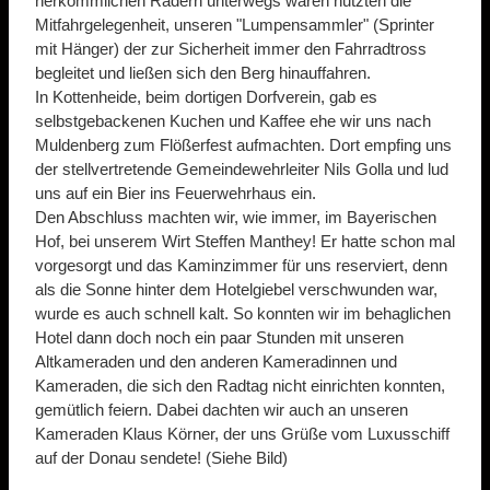
herkömmlichen Rädern unterwegs waren nutzten die
Mitfahrgelegenheit, unseren "Lumpensammler" (Sprinter
mit Hänger) der zur Sicherheit immer den Fahrradtross
begleitet und ließen sich den Berg hinauffahren.
In Kottenheide, beim dortigen Dorfverein, gab es
selbstgebackenen Kuchen und Kaffee ehe wir uns nach
Muldenberg zum Flößerfest aufmachten. Dort empfing uns
der stellvertretende Gemeindewehrleiter Nils Golla und lud
uns auf ein Bier ins Feuerwehrhaus ein.
Den Abschluss machten wir, wie immer, im Bayerischen
Hof, bei unserem Wirt Steffen Manthey! Er hatte schon mal
vorgesorgt und das Kaminzimmer für uns reserviert, denn
als die Sonne hinter dem Hotelgiebel verschwunden war,
wurde es auch schnell kalt. So konnten wir im behaglichen
Hotel dann doch noch ein paar Stunden mit unseren
Altkameraden und den anderen Kameradinnen und
Kameraden, die sich den Radtag nicht einrichten konnten,
gemütlich feiern. Dabei dachten wir auch an unseren
Kameraden Klaus Körner, der uns Grüße vom Luxusschiff
auf der Donau sendete! (Siehe Bild)