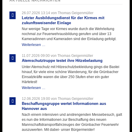
AKTUELLE NACHRICHTEN
26.07.2026 13:14
von Thomas Geigenmüller
Letzter Ausbildungsdienst für der Kirmes mit
zukunftsweisender Einlage
Nur wenige Tage vor Kirmes wurde durch die Wehrleitung
nochmal zur Feuerwehrausbildung gerufen und über 13
Kameradinnen und Kameraden sind der Einladung gefolgt.
Letzter
Weiterlesen …
Ausbildungsdienst
für
11.07.2026 09:00
von Thomas Geigenmüller
der
Atemschutztruppe testet ihre Hitzebelastung
Kirmes
Unter Atemschutz mit Hitzeschutzbekleidung gings die Bastei
mit
hinauf, für viele eine schöne Wanderung, für die Grünbacher
zukunftsweisender
Einsatzkräfte waren die über 250 Stufen eher ein guter
Einlage
Härtetest!
Atemschutztruppe
Weiterlesen …
testet
ihre
12.06.2026 19:00
von Thomas Geigenmüller
Hitzebelastung
Beschaffungsgruppe wertet Informationen aus
Hannover aus
Nach einem intensiven und anstrengenden Messebesuch, galt
es nun die Informationen zur Beschaffung des neuen
Mannschaftstransportfahrzeuges der Grünbacher Feuerwehr
auszuwerten. Mit dabei- unser Bürgermeister!