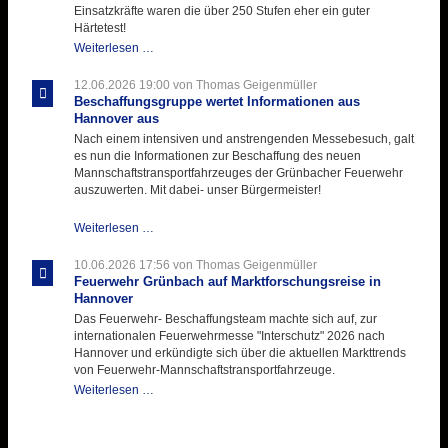
zukunftsweisender
Einsatzkräfte waren die über 250 Stufen eher ein guter
Einlage
Härtetest!
Atemschutztruppe
Weiterlesen …
testet
ihre
12.06.2026 19:00
von Thomas Geigenmüller
Hitzebelastung
Beschaffungsgruppe wertet Informationen aus
Hannover aus
Nach einem intensiven und anstrengenden Messebesuch, galt
es nun die Informationen zur Beschaffung des neuen
Mannschaftstransportfahrzeuges der Grünbacher Feuerwehr
auszuwerten. Mit dabei- unser Bürgermeister!
Beschaffungsgruppe
Weiterlesen …
wertet
Informationen
10.06.2026 17:56
von Thomas Geigenmüller
aus
Feuerwehr Grünbach auf Marktforschungsreise in
Hannover
Hannover
aus
Das Feuerwehr- Beschaffungsteam machte sich auf, zur
internationalen Feuerwehrmesse "Interschutz" 2026 nach
Hannover und erkündigte sich über die aktuellen Markttrends
von Feuerwehr-Mannschaftstransportfahrzeuge.
Feuerwehr
Weiterlesen …
Grünbach
auf
Marktforschungsreise