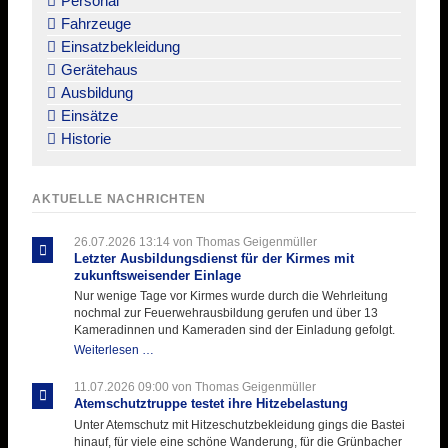
Personal
Fahrzeuge
Einsatzbekleidung
Gerätehaus
Ausbildung
Einsätze
Historie
AKTUELLE NACHRICHTEN
26.07.2026 13:14
von Thomas Geigenmüller
Letzter Ausbildungsdienst für der Kirmes mit
zukunftsweisender Einlage
Nur wenige Tage vor Kirmes wurde durch die Wehrleitung
nochmal zur Feuerwehrausbildung gerufen und über 13
Kameradinnen und Kameraden sind der Einladung gefolgt.
Letzter
Weiterlesen …
Ausbildungsdienst
für
11.07.2026 09:00
von Thomas Geigenmüller
der
Atemschutztruppe testet ihre Hitzebelastung
Kirmes
Unter Atemschutz mit Hitzeschutzbekleidung gings die Bastei
mit
hinauf, für viele eine schöne Wanderung, für die Grünbacher