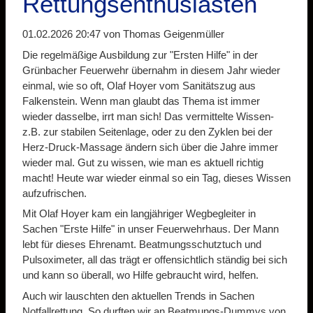
Rettungsenthusiasten
01.02.2026 20:47
von Thomas Geigenmüller
Die regelmäßige Ausbildung zur "Ersten Hilfe" in der
Grünbacher Feuerwehr übernahm in diesem Jahr wieder
einmal, wie so oft, Olaf Hoyer vom Sanitätszug aus
Falkenstein. Wenn man glaubt das Thema ist immer
wieder dasselbe, irrt man sich! Das vermittelte Wissen-
z.B. zur stabilen Seitenlage, oder zu den Zyklen bei der
Herz-Druck-Massage ändern sich über die Jahre immer
wieder mal. Gut zu wissen, wie man es aktuell richtig
macht! Heute war wieder einmal so ein Tag, dieses Wissen
aufzufrischen.
Mit Olaf Hoyer kam ein langjähriger Wegbegleiter in
Sachen "Erste Hilfe" in unser Feuerwehrhaus. Der Mann
lebt für dieses Ehrenamt. Beatmungsschutztuch und
Pulsoximeter, all das trägt er offensichtlich ständig bei sich
und kann so überall, wo Hilfe gebraucht wird, helfen.
Auch wir lauschten den aktuellen Trends in Sachen
Notfallrettung. So durften wir an Beatmungs-Dummys von