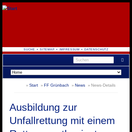
NAVIGATION
SUCHE
SITEMAP
IMPRESSUM
DATENSCHUTZ
ÜBERSPRINGEN
Navigation
überspringen
Start
FF Grünbach
News
News-Details
Ausbildung zur
Unfallrettung mit einem