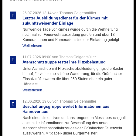
26.07.2026 13:14
von Thomas Geigenmüller
Letzter Ausbildungsdienst für der Kirmes mit
zukunftsweisender Einlage
Nur wenige Tage vor Kirmes wurde durch die Wehrleitung
nochmal zur Feuerwehrausbildung gerufen und über 13
Kameradinnen und Kameraden sind der Einladung gefolgt.
Letzter
Weiterlesen …
Ausbildungsdienst
für
11.07.2026 09:00
von Thomas Geigenmüller
der
Atemschutztruppe testet ihre Hitzebelastung
Kirmes
Unter Atemschutz mit Hitzeschutzbekleidung gings die Bastei
mit
hinauf, für viele eine schöne Wanderung, für die Grünbacher
zukunftsweisender
Einsatzkräfte waren die über 250 Stufen eher ein guter
Einlage
Härtetest!
Atemschutztruppe
Weiterlesen …
testet
ihre
12.06.2026 19:00
von Thomas Geigenmüller
Hitzebelastung
Beschaffungsgruppe wertet Informationen aus
Hannover aus
Nach einem intensiven und anstrengenden Messebesuch, galt
es nun die Informationen zur Beschaffung des neuen
Mannschaftstransportfahrzeuges der Grünbacher Feuerwehr
auszuwerten. Mit dabei- unser Bürgermeister!