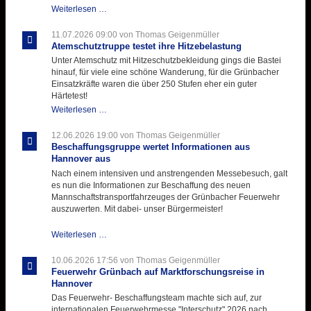
Letzter
Weiterlesen …
Ausbildungsdienst
für
11.07.2026 09:00
von Thomas Geigenmüller
der
Atemschutztruppe testet ihre Hitzebelastung
Kirmes
Unter Atemschutz mit Hitzeschutzbekleidung gings die Bastei
mit
hinauf, für viele eine schöne Wanderung, für die Grünbacher
zukunftsweisender
Einsatzkräfte waren die über 250 Stufen eher ein guter
Einlage
Härtetest!
Atemschutztruppe
Weiterlesen …
testet
ihre
12.06.2026 19:00
von Thomas Geigenmüller
Hitzebelastung
Beschaffungsgruppe wertet Informationen aus
Hannover aus
Nach einem intensiven und anstrengenden Messebesuch, galt
es nun die Informationen zur Beschaffung des neuen
Mannschaftstransportfahrzeuges der Grünbacher Feuerwehr
auszuwerten. Mit dabei- unser Bürgermeister!
Beschaffungsgruppe
Weiterlesen …
wertet
Informationen
10.06.2026 17:56
von Thomas Geigenmüller
aus
Feuerwehr Grünbach auf Marktforschungsreise in
Hannover
Hannover
aus
Das Feuerwehr- Beschaffungsteam machte sich auf, zur
internationalen Feuerwehrmesse "Interschutz" 2026 nach