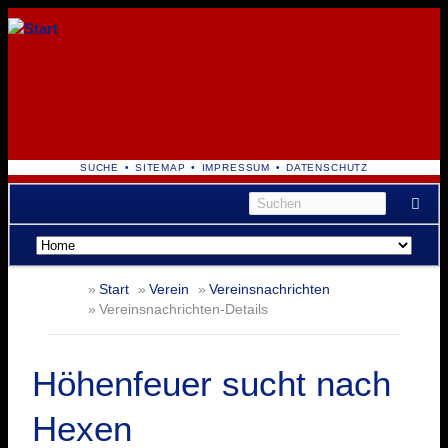
NAVIGATION
SUCHE
SITEMAP
IMPRESSUM
DATENSCHUTZ
ÜBERSPRINGEN
Navigation
überspringen
Start
Verein
Vereinsnachrichten
Vereinsnachrichten-Details
Höhenfeuer sucht nach
Hexen