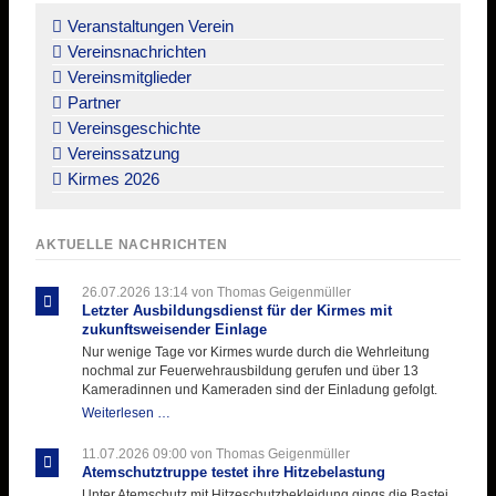
überspringen
Veranstaltungen Verein
Vereinsnachrichten
Vereinsmitglieder
Partner
Vereinsgeschichte
Vereinssatzung
Kirmes 2026
AKTUELLE NACHRICHTEN
26.07.2026 13:14
von Thomas Geigenmüller
Letzter Ausbildungsdienst für der Kirmes mit
zukunftsweisender Einlage
Nur wenige Tage vor Kirmes wurde durch die Wehrleitung
nochmal zur Feuerwehrausbildung gerufen und über 13
Kameradinnen und Kameraden sind der Einladung gefolgt.
Letzter
Weiterlesen …
Ausbildungsdienst
für
11.07.2026 09:00
von Thomas Geigenmüller
der
Atemschutztruppe testet ihre Hitzebelastung
Kirmes
Unter Atemschutz mit Hitzeschutzbekleidung gings die Bastei