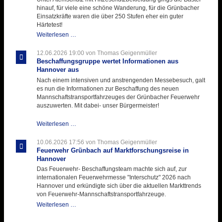
mit
hinauf, für viele eine schöne Wanderung, für die Grünbacher
zukunftsweisender
Einsatzkräfte waren die über 250 Stufen eher ein guter
Einlage
Härtetest!
Atemschutztruppe
Weiterlesen …
testet
ihre
12.06.2026 19:00
von Thomas Geigenmüller
Hitzebelastung
Beschaffungsgruppe wertet Informationen aus
Hannover aus
Nach einem intensiven und anstrengenden Messebesuch, galt
es nun die Informationen zur Beschaffung des neuen
Mannschaftstransportfahrzeuges der Grünbacher Feuerwehr
auszuwerten. Mit dabei- unser Bürgermeister!
Beschaffungsgruppe
Weiterlesen …
wertet
Informationen
10.06.2026 17:56
von Thomas Geigenmüller
aus
Feuerwehr Grünbach auf Marktforschungsreise in
Hannover
Hannover
aus
Das Feuerwehr- Beschaffungsteam machte sich auf, zur
internationalen Feuerwehrmesse "Interschutz" 2026 nach
Hannover und erkündigte sich über die aktuellen Markttrends
von Feuerwehr-Mannschaftstransportfahrzeuge.
Feuerwehr
Weiterlesen …
Grünbach
auf