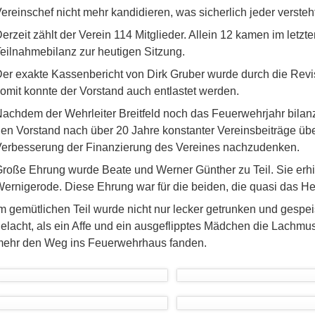
ereinschef nicht mehr kandidieren, was sicherlich jeder versteht
erzeit zählt der Verein 114 Mitglieder. Allein 12 kamen im letzt
eilnahmebilanz zur heutigen Sitzung.
er exakte Kassenbericht von Dirk Gruber wurde durch die Revis
omit konnte der Vorstand auch entlastet werden.
achdem der Wehrleiter Breitfeld noch das Feuerwehrjahr bilan
en Vorstand nach über 20 Jahre konstanter Vereinsbeiträge üb
erbesserung der Finanzierung des Vereines nachzudenken.
roße Ehrung wurde Beate und Werner Günther zu Teil. Sie erh
ernigerode. Diese Ehrung war für die beiden, die quasi das Herz
m gemütlichen Teil wurde nicht nur lecker getrunken und gespei
elacht, als ein Affe und ein ausgeflipptes Mädchen die Lachmus
ehr den Weg ins Feuerwehrhaus fanden.