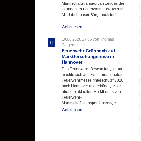
Mannschaftstransportfahrzeuges der
Grünbacher Feuerwehr auszuwerten.
Mit dabei- unser Bürgermeister!
Beschaffungsgruppe
Weiterlesen …
wertet
Informationen
10.06.2026 17:56
von Thomas
aus
Geigenmüller
Hannover
Feuerwehr Grünbach auf
aus
Marktforschungsreise in
Hannover
Das Feuerwehr- Beschaffungsteam
machte sich auf, zur internationalen
Feuerwehrmesse "Interschutz" 2026
nach Hannover und erkündigte sich
über die aktuellen Markttrends von
Feuerwehr-
Mannschaftstransportfahrzeuge.
Feuerwehr
Weiterlesen …
Grünbach
auf
Marktforschungsreise
in
Hannover