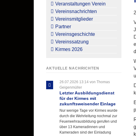
überspringen
Veranstaltungen Verein
Vereinsnachrichten
2
Vereinsmitglieder
V
Partner
J
Vereinsgeschichte
D
Vereinssatzung
e
Kirmes 2026
d
W
V
AKTUELLE NACHRICHTEN
u
26.07.2026 13:14
von Thomas
D
Geigenmüller
k
Letzter Ausbildungsdienst
für der Kirmes mit
E
zukunftsweisender Einlage
p
Nur wenige Tage vor Kirmes wurde
durch die Wehrleitung nochmal zur
R
Feuerwehrausbildung gerufen und
g
über 13 Kameradinnen und
Kameraden sind der Einladung
k