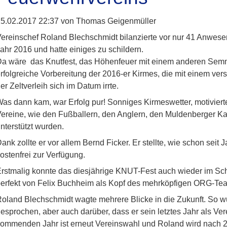
5.02.2017 22:37
von Thomas Geigenmüller
ereinschef Roland Blechschmidt bilanzierte vor nur 41 Anwesen
ahr 2016 und hatte einiges zu schildern.
a wäre das Knutfest, das Höhenfeuer mit einem anderen Semme
rfolgreiche Vorbereitung der 2016-er Kirmes, die mit einem ver
er Zeltverleih sich im Datum irrte.
as dann kam, war Erfolg pur! Sonniges Kirmeswetter, motivierte
ereine, wie den Fußballern, den Anglern, den Muldenberger K
nterstützt wurden.
ank zollte er vor allem Bernd Ficker. Er stellte, wie schon seit
ostenfrei zur Verfügung.
rstmalig konnte das diesjährige KNUT-Fest auch wieder im Sc
erfekt von Felix Buchheim als Kopf des mehrköpfigen ORG-Tea
oland Blechschmidt wagte mehrere Blicke in die Zukunft. So wu
esprochen, aber auch darüber, dass er sein letztes Jahr als Ve
ommenden Jahr ist erneut Vereinswahl und Roland wird nach 2