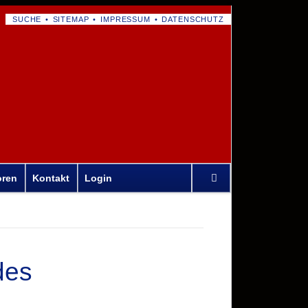
NAVIGATION
SUCHE
SITEMAP
IMPRESSUM
DATENSCHUTZ
ÜBERSPRINGEN
Navigation
oren
Kontakt
Login
überspringen
des