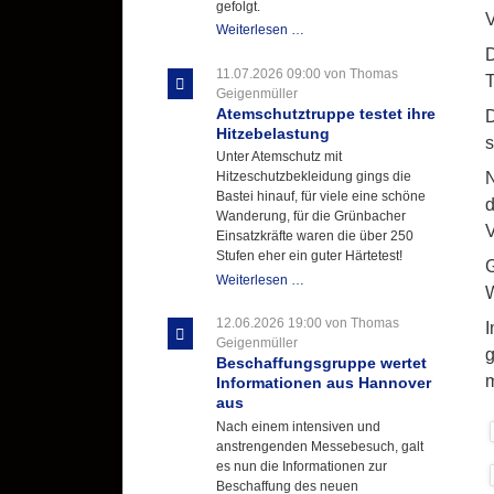
gefolgt.
V
Letzter
Weiterlesen …
Ausbildungsdienst
D
für
11.07.2026 09:00
von Thomas
T
der
Geigenmüller
Kirmes
Atemschutztruppe testet ihre
D
mit
Hitzebelastung
s
zukunftsweisender
Unter Atemschutz mit
Einlage
N
Hitzeschutzbekleidung gings die
Bastei hinauf, für viele eine schöne
d
Wanderung, für die Grünbacher
V
Einsatzkräfte waren die über 250
Stufen eher ein guter Härtetest!
G
Atemschutztruppe
Weiterlesen …
W
testet
ihre
12.06.2026 19:00
von Thomas
I
Hitzebelastung
Geigenmüller
g
Beschaffungsgruppe wertet
m
Informationen aus Hannover
aus
Nach einem intensiven und
anstrengenden Messebesuch, galt
es nun die Informationen zur
Beschaffung des neuen