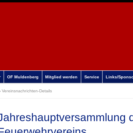
r
OF Muldenberg
Mitglied werden
Service
Links/Spons
Vereinsnachrichten-Details
Jahreshauptversammlung 
Feuerwehrvereins