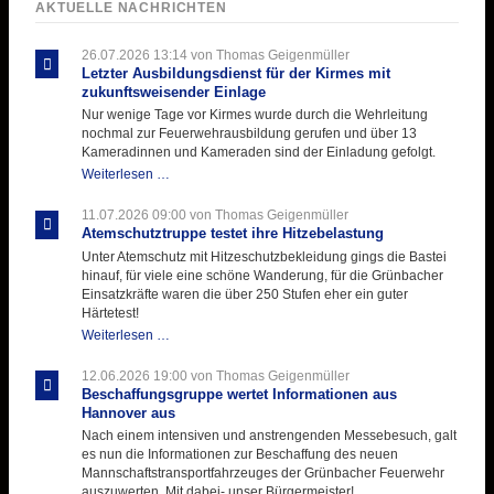
AKTUELLE NACHRICHTEN
26.07.2026 13:14
von Thomas Geigenmüller
Letzter Ausbildungsdienst für der Kirmes mit
zukunftsweisender Einlage
Nur wenige Tage vor Kirmes wurde durch die Wehrleitung
nochmal zur Feuerwehrausbildung gerufen und über 13
Kameradinnen und Kameraden sind der Einladung gefolgt.
Letzter
Weiterlesen …
Ausbildungsdienst
für
11.07.2026 09:00
von Thomas Geigenmüller
der
Atemschutztruppe testet ihre Hitzebelastung
Kirmes
Unter Atemschutz mit Hitzeschutzbekleidung gings die Bastei
mit
hinauf, für viele eine schöne Wanderung, für die Grünbacher
zukunftsweisender
Einsatzkräfte waren die über 250 Stufen eher ein guter
Einlage
Härtetest!
Atemschutztruppe
Weiterlesen …
testet
ihre
12.06.2026 19:00
von Thomas Geigenmüller
Hitzebelastung
Beschaffungsgruppe wertet Informationen aus
Hannover aus
Nach einem intensiven und anstrengenden Messebesuch, galt
es nun die Informationen zur Beschaffung des neuen
Mannschaftstransportfahrzeuges der Grünbacher Feuerwehr
auszuwerten. Mit dabei- unser Bürgermeister!