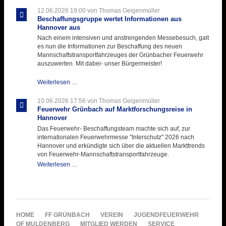
ihre
12.06.2026 19:00
von Thomas Geigenmüller
Hitzebelastung
Beschaffungsgruppe wertet Informationen aus
Hannover aus
Nach einem intensiven und anstrengenden Messebesuch, galt
es nun die Informationen zur Beschaffung des neuen
Mannschaftstransportfahrzeuges der Grünbacher Feuerwehr
auszuwerten. Mit dabei- unser Bürgermeister!
Beschaffungsgruppe
Weiterlesen …
wertet
Informationen
10.06.2026 17:56
von Thomas Geigenmüller
aus
Feuerwehr Grünbach auf Marktforschungsreise in
Hannover
Hannover
aus
Das Feuerwehr- Beschaffungsteam machte sich auf, zur
internationalen Feuerwehrmesse "Interschutz" 2026 nach
Hannover und erkündigte sich über die aktuellen Markttrends
von Feuerwehr-Mannschaftstransportfahrzeuge.
Feuerwehr
Weiterlesen …
Grünbach
auf
Marktforschungsreise
in
Hannover
NAVIGATION
HOME
FF GRÜNBACH
VEREIN
JUGENDFEUERWEHR
ÜBERSPRINGEN
OF MULDENBERG
MITGLIED WERDEN
SERVICE