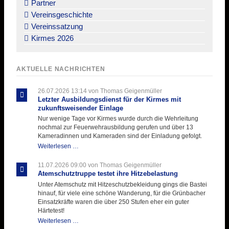
Partner
Vereinsgeschichte
Vereinssatzung
Kirmes 2026
AKTUELLE NACHRICHTEN
26.07.2026 13:14
von Thomas Geigenmüller
Letzter Ausbildungsdienst für der Kirmes mit
zukunftsweisender Einlage
Nur wenige Tage vor Kirmes wurde durch die Wehrleitung
nochmal zur Feuerwehrausbildung gerufen und über 13
Kameradinnen und Kameraden sind der Einladung gefolgt.
Letzter
Weiterlesen …
Ausbildungsdienst
für
11.07.2026 09:00
von Thomas Geigenmüller
der
Atemschutztruppe testet ihre Hitzebelastung
Kirmes
Unter Atemschutz mit Hitzeschutzbekleidung gings die Bastei
mit
hinauf, für viele eine schöne Wanderung, für die Grünbacher
zukunftsweisender
Einsatzkräfte waren die über 250 Stufen eher ein guter
Einlage
Härtetest!
Atemschutztruppe
Weiterlesen …
testet