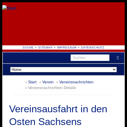
NAVIGATION
SUCHE
SITEMAP
IMPRESSUM
DATENSCHUTZ
ÜBERSPRINGEN
Navigation
überspringen
Start
Verein
Vereinsnachrichten
Vereinsnachrichten-Details
Vereinsausfahrt in den
Osten Sachsens