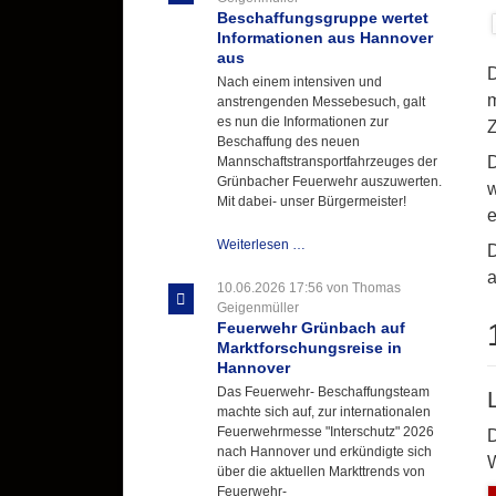
Beschaffungsgruppe wertet
Informationen aus Hannover
aus
D
Nach einem intensiven und
m
anstrengenden Messebesuch, galt
es nun die Informationen zur
Z
Beschaffung des neuen
D
Mannschaftstransportfahrzeuges der
Grünbacher Feuerwehr auszuwerten.
w
Mit dabei- unser Bürgermeister!
e
Beschaffungsgruppe
Weiterlesen …
D
wertet
a
Informationen
10.06.2026 17:56
von Thomas
aus
Geigenmüller
Hannover
Feuerwehr Grünbach auf
aus
Marktforschungsreise in
Hannover
Das Feuerwehr- Beschaffungsteam
machte sich auf, zur internationalen
Feuerwehrmesse "Interschutz" 2026
D
nach Hannover und erkündigte sich
W
über die aktuellen Markttrends von
Feuerwehr-