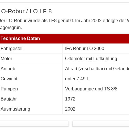
LO-Robur / LO LF 8
er LO-Robur wurde als LF8 genutzt. Im Jahr 2002 erfolgte der
ägersgrün.
Technische Daten
Fahrgestell
IFA Robur LO 2000
Motor
Ottomotor mit Luftkühlung
Antrieb
Allrad (zuschaltbar) mit Geländ
Gewicht
unter 7,49 t
Pumpen
Vorbaupumpe und TS 8/8
Baujahr
1972
Ausmusterung
2002