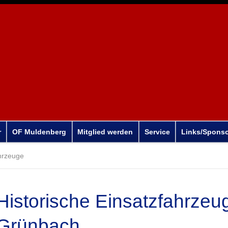
r
OF Muldenberg
Mitglied werden
Service
Links/Spons
hrzeuge
Historische Einsatzfahrzeu
Grünbach