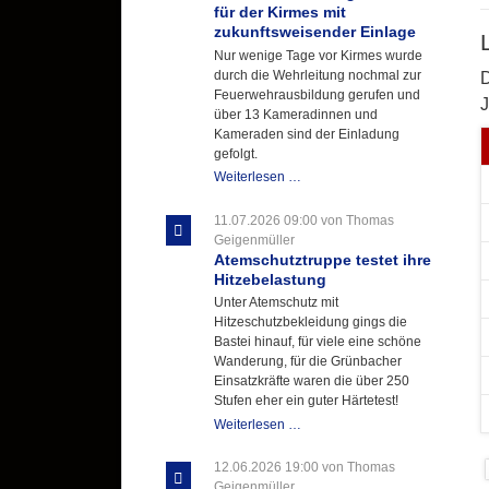
für der Kirmes mit
zukunftsweisender Einlage
Nur wenige Tage vor Kirmes wurde
durch die Wehrleitung nochmal zur
D
Feuerwehrausbildung gerufen und
J
über 13 Kameradinnen und
Kameraden sind der Einladung
gefolgt.
Letzter
Weiterlesen …
Ausbildungsdienst
für
11.07.2026 09:00
von Thomas
der
Geigenmüller
Kirmes
Atemschutztruppe testet ihre
mit
Hitzebelastung
zukunftsweisender
Unter Atemschutz mit
Einlage
Hitzeschutzbekleidung gings die
Bastei hinauf, für viele eine schöne
Wanderung, für die Grünbacher
Einsatzkräfte waren die über 250
Stufen eher ein guter Härtetest!
Atemschutztruppe
Weiterlesen …
testet
ihre
12.06.2026 19:00
von Thomas
Hitzebelastung
Geigenmüller