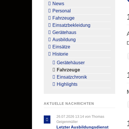
überspringen
News
Personal
Fahrzeuge
Einsatzbekleidung
Gerätehaus
Ausbildung
D
Einsätze
Historie
Gerätehäuser
Fahrzeuge
Einsatzchronik
Highlights
AKTUELLE NACHRICHTEN
26.07.2026 13:14
von Thomas
Geigenmüller
Letzter Ausbildungsdienst