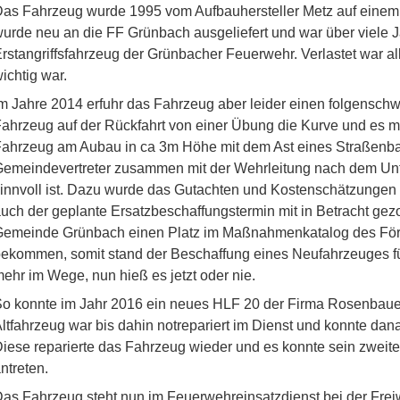
as Fahrzeug wurde 1995 vom Aufbauhersteller Metz auf einem
urde neu an die FF Grünbach ausgeliefert und war über viele 
rstangriffsfahrzeug der Grünbacher Feuerwehr. Verlastet war al
ichtig war.
m Jahre 2014 erfuhr das Fahrzeug aber leider einen folgensch
ahrzeug auf der Rückfahrt von einer Übung die Kurve und es m
ahrzeug am Aubau in ca 3m Höhe mit dem Ast eines Straßenb
emeindevertreter zusammen mit der Wehrleitung nach dem Unfal
innvoll ist. Dazu wurde das Gutachten und Kostenschätzungen
uch der geplante Ersatzbeschaffungstermin mit in Betracht gez
emeinde Grünbach einen Platz im Maßnahmenkatalog des Förd
ekommen, somit stand der Beschaffung eines Neufahrzeuges für
ehr im Wege, nun hieß es jetzt oder nie.
o konnte im Jahr 2016 ein neues HLF 20 der Firma Rosenbauer 
ltfahrzeug war bis dahin notrepariert im Dienst und konnte dan
iese reparierte das Fahrzeug wieder und es konnte sein zweit
ntreten.
as Fahrzeug steht nun im Feuerwehreinsatzdienst bei der Fre