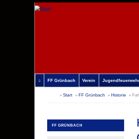
FF Grünbach
Verein
Jugendfeuerweh
Navigation
Start
FF Grünbach
Historie
Fa
überspringen
FF GRÜNBACH
Navigation