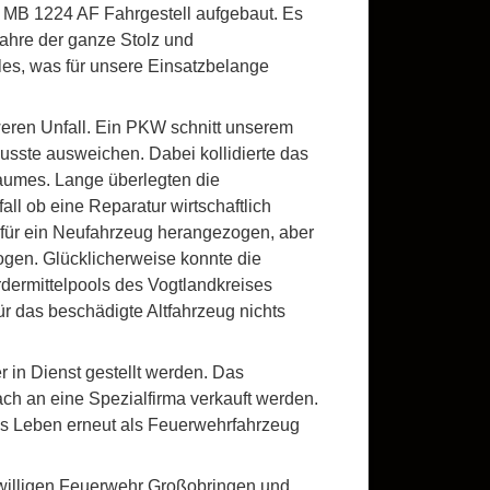
 MB 1224 AF Fahrgestell aufgebaut. Es
Jahre der ganze Stolz und
les, was für unsere Einsatzbelange
weren Unfall. Ein PKW schnitt unserem
usste ausweichen. Dabei kollidierte das
aumes. Lange überlegten die
l ob eine Reparatur wirtschaftlich
 für ein Neufahrzeug herangezogen, aber
ogen. Glücklicherweise konnte die
ermittelpools des Vogtlandkreises
 das beschädigte Altfahrzeug nichts
in Dienst gestellt werden. Das
ach an eine Spezialfirma verkauft werden.
es Leben erneut als Feuerwehrfahrzeug
iwilligen Feuerwehr Großobringen und