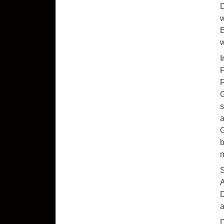
D
w
E
w
I
F
F
G
s
a
G
b
m
S
A
D
a
D