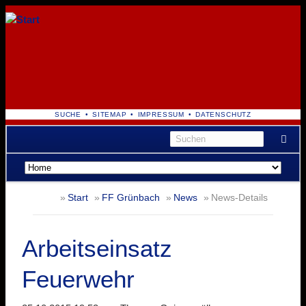
NAVIGATION
SUCHE
SITEMAP
IMPRESSUM
DATENSCHUTZ
ÜBERSPRINGEN
Navigation
überspringen
Start
FF Grünbach
News
News-Details
Arbeitseinsatz
Feuerwehr