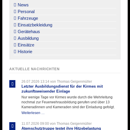
überspringen
News
Personal
Fahrzeuge
Einsatzbekleidung
Gerätehaus
Ausbildung
Einsätze
Historie
AKTUELLE NACHRICHTEN
26.07.2026 13:14
von Thomas Geigenmüller
Letzter Ausbildungsdienst für der Kirmes mit
zukunftsweisender Einlage
Nur wenige Tage vor Kirmes wurde durch die Wehrleitung
nochmal zur Feuerwehrausbildung gerufen und über 13
Kameradinnen und Kameraden sind der Einladung gefolgt.
Letzter
Weiterlesen …
Ausbildungsdienst
für
11.07.2026 09:00
von Thomas Geigenmüller
der
Atemschutztruppe testet ihre Hitzebelastung