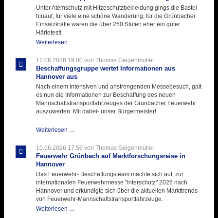
Kirmes
Unter Atemschutz mit Hitzeschutzbekleidung gings die Bastei
mit
hinauf, für viele eine schöne Wanderung, für die Grünbacher
zukunftsweisender
Einsatzkräfte waren die über 250 Stufen eher ein guter
Einlage
Härtetest!
Atemschutztruppe
Weiterlesen …
testet
ihre
12.06.2026 19:00
von Thomas Geigenmüller
Hitzebelastung
Beschaffungsgruppe wertet Informationen aus
Hannover aus
Nach einem intensiven und anstrengenden Messebesuch, galt
es nun die Informationen zur Beschaffung des neuen
Mannschaftstransportfahrzeuges der Grünbacher Feuerwehr
auszuwerten. Mit dabei- unser Bürgermeister!
Beschaffungsgruppe
Weiterlesen …
wertet
Informationen
10.06.2026 17:56
von Thomas Geigenmüller
aus
Feuerwehr Grünbach auf Marktforschungsreise in
Hannover
Hannover
aus
Das Feuerwehr- Beschaffungsteam machte sich auf, zur
internationalen Feuerwehrmesse "Interschutz" 2026 nach
Hannover und erkündigte sich über die aktuellen Markttrends
von Feuerwehr-Mannschaftstransportfahrzeuge.
Feuerwehr
Weiterlesen …
Grünbach