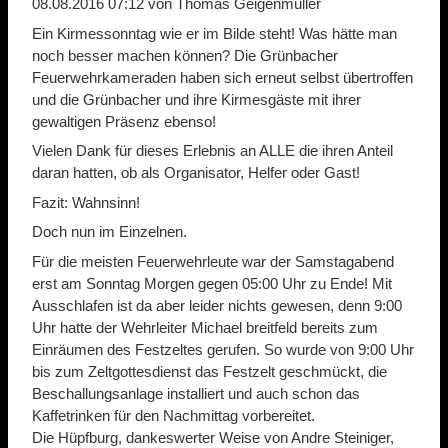
08.08.2016 07:12
von Thomas Geigenmüller
Ein Kirmessonntag wie er im Bilde steht! Was hätte man
noch besser machen können? Die Grünbacher
Feuerwehrkameraden haben sich erneut selbst übertroffen
und die Grünbacher und ihre Kirmesgäste mit ihrer
gewaltigen Präsenz ebenso!
Vielen Dank für dieses Erlebnis an ALLE die ihren Anteil
daran hatten, ob als Organisator, Helfer oder Gast!
Fazit: Wahnsinn!
Doch nun im Einzelnen.
Für die meisten Feuerwehrleute war der Samstagabend
erst am Sonntag Morgen gegen 05:00 Uhr zu Ende! Mit
Ausschlafen ist da aber leider nichts gewesen, denn 9:00
Uhr hatte der Wehrleiter Michael breitfeld bereits zum
Einräumen des Festzeltes gerufen. So wurde von 9:00 Uhr
bis zum Zeltgottesdienst das Festzelt geschmückt, die
Beschallungsanlage installiert und auch schon das
Kaffetrinken für den Nachmittag vorbereitet.
Die Hüpfburg, dankeswerter Weise von Andre Steiniger,