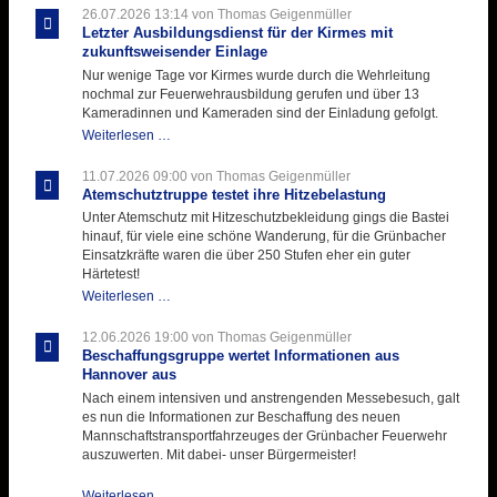
26.07.2026 13:14
von Thomas Geigenmüller
Letzter Ausbildungsdienst für der Kirmes mit
zukunftsweisender Einlage
Nur wenige Tage vor Kirmes wurde durch die Wehrleitung
nochmal zur Feuerwehrausbildung gerufen und über 13
Kameradinnen und Kameraden sind der Einladung gefolgt.
Letzter
Weiterlesen …
Ausbildungsdienst
für
11.07.2026 09:00
von Thomas Geigenmüller
der
Atemschutztruppe testet ihre Hitzebelastung
Kirmes
Unter Atemschutz mit Hitzeschutzbekleidung gings die Bastei
mit
hinauf, für viele eine schöne Wanderung, für die Grünbacher
zukunftsweisender
Einsatzkräfte waren die über 250 Stufen eher ein guter
Einlage
Härtetest!
Atemschutztruppe
Weiterlesen …
testet
ihre
12.06.2026 19:00
von Thomas Geigenmüller
Hitzebelastung
Beschaffungsgruppe wertet Informationen aus
Hannover aus
Nach einem intensiven und anstrengenden Messebesuch, galt
es nun die Informationen zur Beschaffung des neuen
Mannschaftstransportfahrzeuges der Grünbacher Feuerwehr
auszuwerten. Mit dabei- unser Bürgermeister!
Beschaffungsgruppe
Weiterlesen …