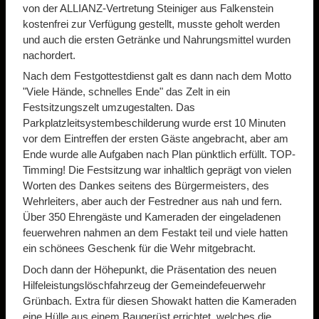
von der ALLIANZ-Vertretung Steiniger aus Falkenstein
kostenfrei zur Verfügung gestellt, musste geholt werden
und auch die ersten Getränke und Nahrungsmittel wurden
nachordert.
Nach dem Festgottestdienst galt es dann nach dem Motto
"Viele Hände, schnelles Ende" das Zelt in ein
Festsitzungszelt umzugestalten. Das
Parkplatzleitsystembeschilderung wurde erst 10 Minuten
vor dem Eintreffen der ersten Gäste angebracht, aber am
Ende wurde alle Aufgaben nach Plan pünktlich erfüllt. TOP-
Timming! Die Festsitzung war inhaltlich geprägt von vielen
Worten des Dankes seitens des Bürgermeisters, des
Wehrleiters, aber auch der Festredner aus nah und fern.
Über 350 Ehrengäste und Kameraden der eingeladenen
feuerwehren nahmen an dem Festakt teil und viele hatten
ein schönees Geschenk für die Wehr mitgebracht.
Doch dann der Höhepunkt, die Präsentation des neuen
Hilfeleistungslöschfahrzeug der Gemeindefeuerwehr
Grünbach. Extra für diesen Showakt hatten die Kameraden
eine Hülle aus einem Baugerüst errichtet, welches die