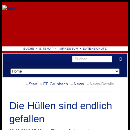
NAVIGATION
SUCHE
SITEMAP
IMPRESSUM
DATENSCHUTZ
ÜBERSPRINGEN
Navigation
überspringen
Start
FF Grünbach
News
News-Details
Die Hüllen sind endlich
gefallen