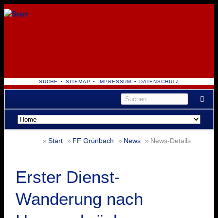
NAVIGATION
SUCHE
SITEMAP
IMPRESSUM
DATENSCHUTZ
ÜBERSPRINGEN
Navigation
überspringen
Start
FF Grünbach
News
News-Details
Erster Dienst-
Wanderung nach