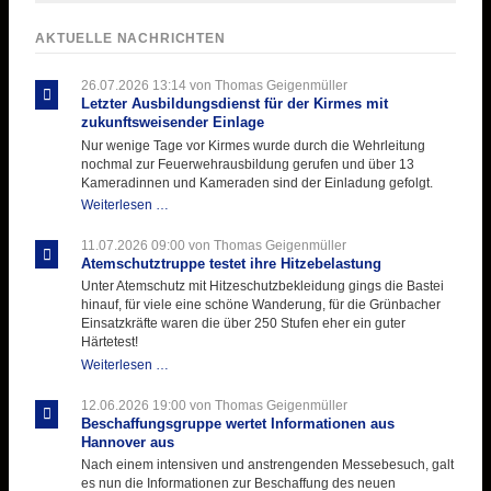
AKTUELLE NACHRICHTEN
26.07.2026 13:14
von Thomas Geigenmüller
Letzter Ausbildungsdienst für der Kirmes mit
zukunftsweisender Einlage
Nur wenige Tage vor Kirmes wurde durch die Wehrleitung
nochmal zur Feuerwehrausbildung gerufen und über 13
Kameradinnen und Kameraden sind der Einladung gefolgt.
Letzter
Weiterlesen …
Ausbildungsdienst
für
11.07.2026 09:00
von Thomas Geigenmüller
der
Atemschutztruppe testet ihre Hitzebelastung
Kirmes
Unter Atemschutz mit Hitzeschutzbekleidung gings die Bastei
mit
hinauf, für viele eine schöne Wanderung, für die Grünbacher
zukunftsweisender
Einsatzkräfte waren die über 250 Stufen eher ein guter
Einlage
Härtetest!
Atemschutztruppe
Weiterlesen …
testet
ihre
12.06.2026 19:00
von Thomas Geigenmüller
Hitzebelastung
Beschaffungsgruppe wertet Informationen aus
Hannover aus
Nach einem intensiven und anstrengenden Messebesuch, galt
es nun die Informationen zur Beschaffung des neuen