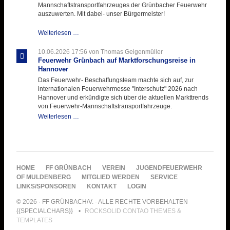
Mannschaftstransportfahrzeuges der Grünbacher Feuerwehr
auszuwerten. Mit dabei- unser Bürgermeister!
Beschaffungsgruppe
Weiterlesen …
wertet
Informationen
10.06.2026 17:56
von Thomas Geigenmüller
aus
Feuerwehr Grünbach auf Marktforschungsreise in
Hannover
Hannover
aus
Das Feuerwehr- Beschaffungsteam machte sich auf, zur
internationalen Feuerwehrmesse "Interschutz" 2026 nach
Hannover und erkündigte sich über die aktuellen Markttrends
von Feuerwehr-Mannschaftstransportfahrzeuge.
Feuerwehr
Weiterlesen …
Grünbach
auf
Marktforschungsreise
in
Hannover
NAVIGATION
HOME
FF GRÜNBACH
VEREIN
JUGENDFEUERWEHR
ÜBERSPRINGEN
OF MULDENBERG
MITGLIED WERDEN
SERVICE
LINKS/SPONSOREN
KONTAKT
LOGIN
© 2026 · FF GRÜNBACH/V. - ALLE RECHTE VORBEHALTEN
{{SPECIALCHARS}}
ROCKSOLID CONTAO THEMES &
TEMPLATES