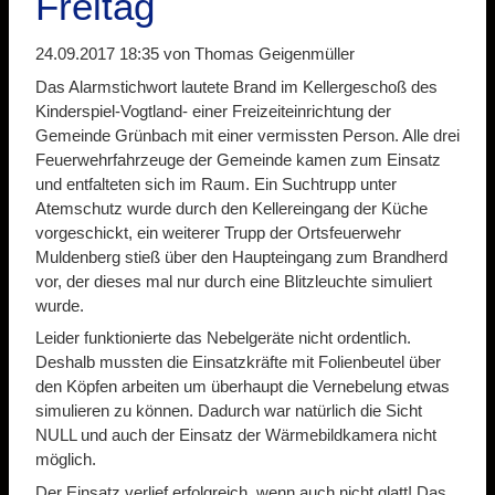
Freitag
24.09.2017 18:35
von Thomas Geigenmüller
Das Alarmstichwort lautete Brand im Kellergeschoß des
Kinderspiel-Vogtland- einer Freizeiteinrichtung der
Gemeinde Grünbach mit einer vermissten Person. Alle drei
Feuerwehrfahrzeuge der Gemeinde kamen zum Einsatz
und entfalteten sich im Raum. Ein Suchtrupp unter
Atemschutz wurde durch den Kellereingang der Küche
vorgeschickt, ein weiterer Trupp der Ortsfeuerwehr
Muldenberg stieß über den Haupteingang zum Brandherd
vor, der dieses mal nur durch eine Blitzleuchte simuliert
wurde.
Leider funktionierte das Nebelgeräte nicht ordentlich.
Deshalb mussten die Einsatzkräfte mit Folienbeutel über
den Köpfen arbeiten um überhaupt die Vernebelung etwas
simulieren zu können. Dadurch war natürlich die Sicht
NULL und auch der Einsatz der Wärmebildkamera nicht
möglich.
Der Einsatz verlief erfolgreich, wenn auch nicht glatt! Das