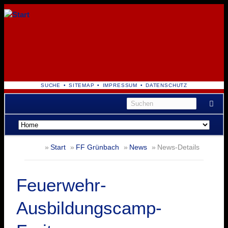
NAVIGATION
SUCHE
SITEMAP
IMPRESSUM
DATENSCHUTZ
ÜBERSPRINGEN
Navigation
überspringen
Start
FF Grünbach
News
News-Details
Feuerwehr-
Ausbildungscamp-