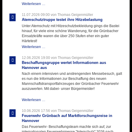
Letzter
Weiterlesen …
Ausbildungsdienst
für
11.07.2026 09:00
von Thomas Geigenmüller
der
Atemschutztruppe testet ihre Hitzebelastung
Kirmes
Unter Atemschutz mit Hitzeschutzbekleidung gings die Bastei
mit
hinauf, für viele eine schöne Wanderung, für die Grünbacher
zukunftsweisender
Einsatzkräfte waren die über 250 Stufen eher ein guter
Einlage
Härtetest!
Atemschutztruppe
Weiterlesen …
testet
ihre
12.06.2026 19:00
von Thomas Geigenmüller
Hitzebelastung
Beschaffungsgruppe wertet Informationen aus
Hannover aus
Nach einem intensiven und anstrengenden Messebesuch, galt
es nun die Informationen zur Beschaffung des neuen
Mannschaftstransportfahrzeuges der Grünbacher Feuerwehr
auszuwerten. Mit dabei- unser Bürgermeister!
Beschaffungsgruppe
Weiterlesen …
wertet
Informationen
10.06.2026 17:56
von Thomas Geigenmüller
aus
Feuerwehr Grünbach auf Marktforschungsreise in
Hannover
Hannover
aus
Das Feuerwehr- Beschaffungsteam machte sich auf, zur
internationalen Feuerwehrmesse "Interschutz" 2026 nach