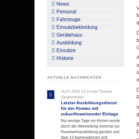
überspringen
News
V
Personal
M
Fahrzeuge
d
Einsatzbekleidung
D
Gerätehaus
b
Ausbildung
G
Einsätze
A
Historie
s
s
AKTUELLE NACHRICHTEN
m
D
26.07.2026 13:14
von Thomas
R
Geigenmüller
Letzter Ausbildungsdienst
I
für der Kirmes mit
zukunftsweisender Einlage
d
Nur wenige Tage vor Kirmes wurde
B
durch die Wehrleitung nochmal zur
F
Feuerwehrausbildung gerufen und
über 13 Kameradinnen und