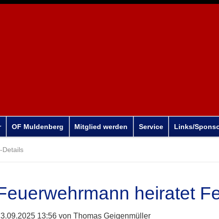
r
OF Muldenberg
Mitglied werden
Service
Links/Spons
Details
Feuerwehrmann heiratet F
3.09.2025 13:56
von Thomas Geigenmüller