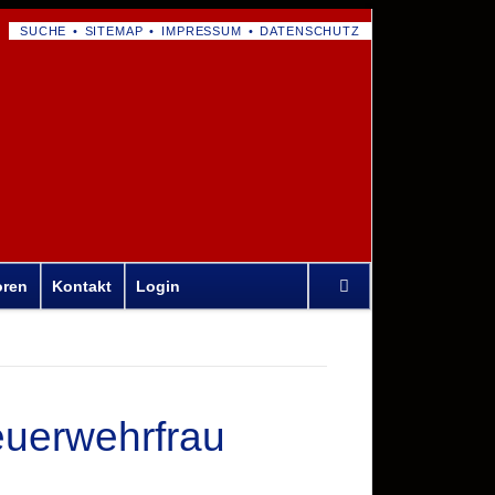
NAVIGATION
SUCHE
SITEMAP
IMPRESSUM
DATENSCHUTZ
ÜBERSPRINGEN
Navigation
oren
Kontakt
Login
überspringen
euerwehrfrau