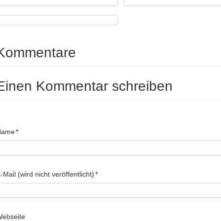
Kommentare
Einen Kommentar schreiben
flichtfeld
Name
*
flichtfeld
-Mail (wird nicht veröffentlicht)
*
ebseite