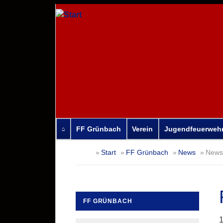
FF Grünbach
Verein
Jugendfeuerweh
Navigation
Start
FF Grünbach
News
News-
überspringen
FF GRÜNBACH
Navigation
1