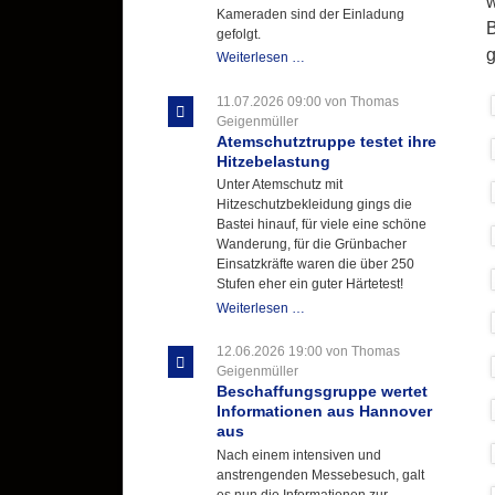
w
Kameraden sind der Einladung
B
gefolgt.
Letzter
Weiterlesen …
Ausbildungsdienst
für
11.07.2026 09:00
von Thomas
der
Geigenmüller
Kirmes
Atemschutztruppe testet ihre
mit
Hitzebelastung
zukunftsweisender
Unter Atemschutz mit
Einlage
Hitzeschutzbekleidung gings die
Bastei hinauf, für viele eine schöne
Wanderung, für die Grünbacher
Einsatzkräfte waren die über 250
Stufen eher ein guter Härtetest!
Atemschutztruppe
Weiterlesen …
testet
ihre
12.06.2026 19:00
von Thomas
Hitzebelastung
Geigenmüller
Beschaffungsgruppe wertet
Informationen aus Hannover
aus
Nach einem intensiven und
anstrengenden Messebesuch, galt
es nun die Informationen zur