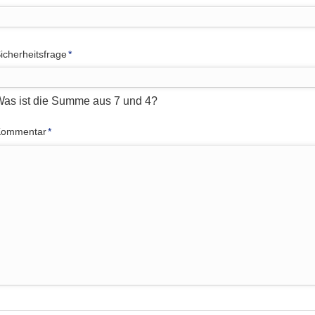
flichtfeld
icherheitsfrage
*
as ist die Summe aus 7 und 4?
flichtfeld
Kommentar
*