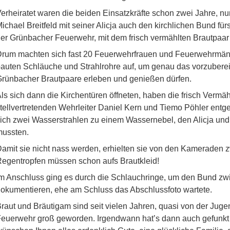
erheiratet waren die beiden Einsatzkräfte schon zwei Jahre, 
ichael Breitfeld mit seiner Alicja auch den kirchlichen Bund fü
er Grünbacher Feuerwehr, mit dem frisch vermählten Brautpaar
rum machten sich fast 20 Feuerwehrfrauen und Feuerwehrmänn
auten Schläuche und Strahlrohre auf, um genau das vorzubereit
rünbacher Brautpaare erleben und genießen dürfen.
ls sich dann die Kirchentüren öffneten, haben die frisch Verm
tellvertretenden Wehrleiter Daniel Kern und Tiemo Pöhler ent
ich zwei Wasserstrahlen zu einem Wassernebel, den Alicja und 
ussten.
amit sie nicht nass werden, erhielten sie von den Kameraden 
egentropfen müssen schon aufs Brautkleid!
m Anschluss ging es durch die Schlauchringe, um den Bund z
okumentieren, ehe am Schluss das Abschlussfoto wartete.
raut und Bräutigam sind seit vielen Jahren, quasi von der Juge
euerwehr groß geworden. Irgendwann hat’s dann auch gefunkt 