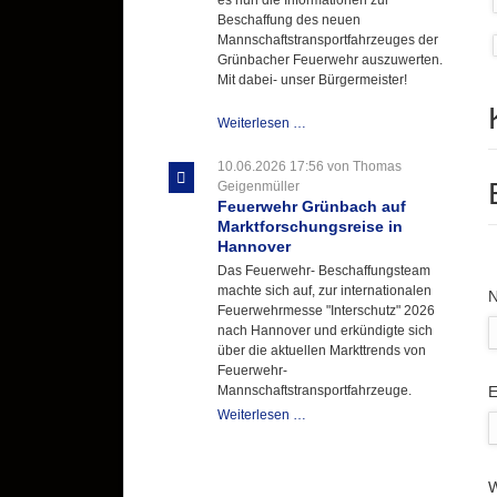
Beschaffung des neuen
Mannschaftstransportfahrzeuges der
Grünbacher Feuerwehr auszuwerten.
Mit dabei- unser Bürgermeister!
Beschaffungsgruppe
Weiterlesen …
wertet
Informationen
10.06.2026 17:56
von Thomas
aus
Geigenmüller
Hannover
Feuerwehr Grünbach auf
aus
Marktforschungsreise in
Hannover
Das Feuerwehr- Beschaffungsteam
machte sich auf, zur internationalen
P
Feuerwehrmesse "Interschutz" 2026
nach Hannover und erkündigte sich
über die aktuellen Markttrends von
Feuerwehr-
P
E
Mannschaftstransportfahrzeuge.
Feuerwehr
Weiterlesen …
Grünbach
auf
Marktforschungsreise
W
in