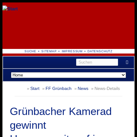
NAVIGATION
SUCHE
SITEMAP
IMPRESSUM
DATENSCHUTZ
ÜBERSPRINGEN
Navigation
überspringen
Start
FF Grünbach
News
News-Details
Grünbacher Kamerad
gewinnt