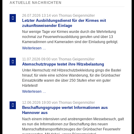
AKTUELLE NACHRICHTEN
26.07.2026 13:14
von Thomas Geigenmüller
Letzter Ausbildungsdienst für der Kirmes mit
zukunftsweisender Einlage
Nur wenige Tage vor Kirmes wurde durch die Wehrleitung
nochmal zur Feuerwehrausbildung gerufen und über 13
Kameradinnen und Kameraden sind der Einladung gefolgt.
Letzter
Weiterlesen …
Ausbildungsdienst
für
11.07.2026 09:00
von Thomas Geigenmüller
der
Atemschutztruppe testet ihre Hitzebelastung
Kirmes
Unter Atemschutz mit Hitzeschutzbekleidung gings die Bastei
mit
hinauf, für viele eine schöne Wanderung, für die Grünbacher
zukunftsweisender
Einsatzkräfte waren die über 250 Stufen eher ein guter
Einlage
Härtetest!
Atemschutztruppe
Weiterlesen …
testet
ihre
12.06.2026 19:00
von Thomas Geigenmüller
Hitzebelastung
Beschaffungsgruppe wertet Informationen aus
Hannover aus
Nach einem intensiven und anstrengenden Messebesuch, galt
es nun die Informationen zur Beschaffung des neuen
Mannschaftstransportfahrzeuges der Grünbacher Feuerwehr