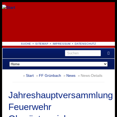
NAVIGATION
SUCHE
SITEMAP
IMPRESSUM
DATENSCHUTZ
ÜBERSPRINGEN
Navigation
überspringen
Start
FF Grünbach
News
News-Details
Jahreshauptversammlung
Feuerwehr