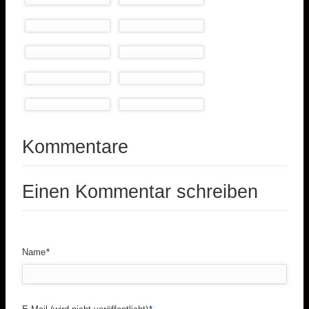
Kommentare
Einen Kommentar schreiben
Pflichtfeld
Name
*
Pflichtfeld