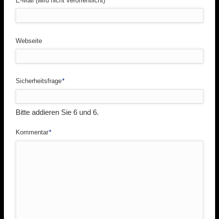
E-Mail (wird nicht veröffentlicht)
*
Webseite
Pflichtfeld
Sicherheitsfrage
*
Bitte addieren Sie 6 und 6.
Pflichtfeld
Kommentar
*