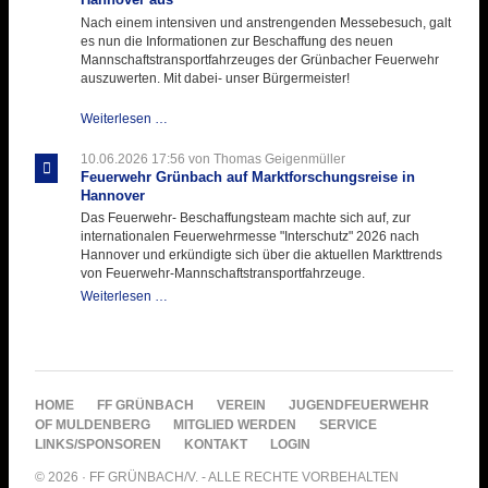
Nach einem intensiven und anstrengenden Messebesuch, galt
es nun die Informationen zur Beschaffung des neuen
Mannschaftstransportfahrzeuges der Grünbacher Feuerwehr
auszuwerten. Mit dabei- unser Bürgermeister!
Beschaffungsgruppe
Weiterlesen …
wertet
Informationen
10.06.2026 17:56
von Thomas Geigenmüller
aus
Feuerwehr Grünbach auf Marktforschungsreise in
Hannover
Hannover
aus
Das Feuerwehr- Beschaffungsteam machte sich auf, zur
internationalen Feuerwehrmesse "Interschutz" 2026 nach
Hannover und erkündigte sich über die aktuellen Markttrends
von Feuerwehr-Mannschaftstransportfahrzeuge.
Feuerwehr
Weiterlesen …
Grünbach
auf
Marktforschungsreise
in
Hannover
NAVIGATION
HOME
FF GRÜNBACH
VEREIN
JUGENDFEUERWEHR
ÜBERSPRINGEN
OF MULDENBERG
MITGLIED WERDEN
SERVICE
LINKS/SPONSOREN
KONTAKT
LOGIN
© 2026 · FF GRÜNBACH/V. - ALLE RECHTE VORBEHALTEN