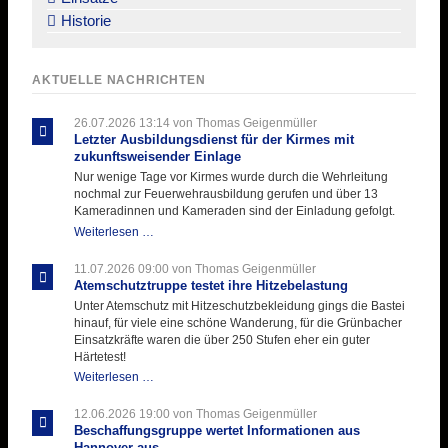
Historie
AKTUELLE NACHRICHTEN
26.07.2026 13:14
von Thomas Geigenmüller
Letzter Ausbildungsdienst für der Kirmes mit
zukunftsweisender Einlage
Nur wenige Tage vor Kirmes wurde durch die Wehrleitung
nochmal zur Feuerwehrausbildung gerufen und über 13
Kameradinnen und Kameraden sind der Einladung gefolgt.
Letzter
Weiterlesen …
Ausbildungsdienst
für
11.07.2026 09:00
von Thomas Geigenmüller
der
Atemschutztruppe testet ihre Hitzebelastung
Kirmes
Unter Atemschutz mit Hitzeschutzbekleidung gings die Bastei
mit
hinauf, für viele eine schöne Wanderung, für die Grünbacher
zukunftsweisender
Einsatzkräfte waren die über 250 Stufen eher ein guter
Einlage
Härtetest!
Atemschutztruppe
Weiterlesen …
testet
ihre
12.06.2026 19:00
von Thomas Geigenmüller
Hitzebelastung
Beschaffungsgruppe wertet Informationen aus
Hannover aus