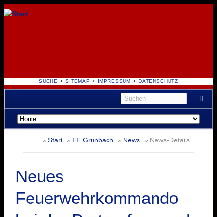
NAVIGATION
SUCHE
SITEMAP
IMPRESSUM
DATENSCHUTZ
ÜBERSPRINGEN
Navigation
überspringen
Start
FF Grünbach
News
News-Details
Neues
Feuerwehrkommando