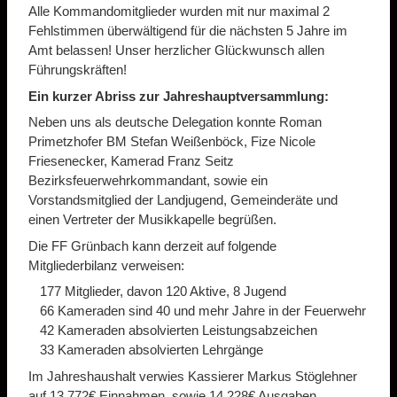
Alle Kommandomitglieder wurden mit nur maximal 2
Fehlstimmen überwältigend für die nächsten 5 Jahre im
Amt belassen! Unser herzlicher Glückwunsch allen
Führungskräften!
Ein kurzer Abriss zur Jahreshauptversammlung:
Neben uns als deutsche Delegation konnte Roman
Primetzhofer BM Stefan Weißenböck, Fize Nicole
Friesenecker, Kamerad Franz Seitz
Bezirksfeuerwehrkommandant, sowie ein
Vorstandsmitglied der Landjugend, Gemeinderäte und
einen Vertreter der Musikkapelle begrüßen.
Die FF Grünbach kann derzeit auf folgende
Mitgliederbilanz verweisen:
177 Mitglieder, davon 120 Aktive, 8 Jugend
66 Kameraden sind 40 und mehr Jahre in der Feuerwehr
42 Kameraden absolvierten Leistungsabzeichen
33 Kameraden absolvierten Lehrgänge
Im Jahreshaushalt verwies Kassierer Markus Stöglehner
auf 13.772€ Einnahmen, sowie 14.228€ Ausgaben.