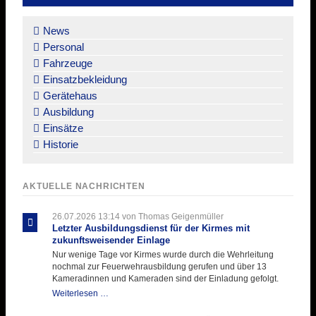
Navigation
überspringen
News
Personal
Fahrzeuge
Einsatzbekleidung
Gerätehaus
Ausbildung
Einsätze
Historie
AKTUELLE NACHRICHTEN
26.07.2026 13:14
von Thomas Geigenmüller
Letzter Ausbildungsdienst für der Kirmes mit
zukunftsweisender Einlage
Nur wenige Tage vor Kirmes wurde durch die Wehrleitung
nochmal zur Feuerwehrausbildung gerufen und über 13
Kameradinnen und Kameraden sind der Einladung gefolgt.
Letzter
Weiterlesen …
Ausbildungsdienst