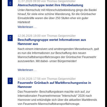
für
11.07.2026 09:00
von Thomas Geigenmüller
der
Atemschutztruppe testet ihre Hitzebelastung
Kirmes
Unter Atemschutz mit Hitzeschutzbekleidung gings die Bastei
mit
hinauf, für viele eine schöne Wanderung, für die Grünbacher
zukunftsweisender
Einsatzkräfte waren die über 250 Stufen eher ein guter
Einlage
Härtetest!
Atemschutztruppe
Weiterlesen …
testet
ihre
12.06.2026 19:00
von Thomas Geigenmüller
Hitzebelastung
Beschaffungsgruppe wertet Informationen aus
Hannover aus
Nach einem intensiven und anstrengenden Messebesuch, galt
es nun die Informationen zur Beschaffung des neuen
Mannschaftstransportfahrzeuges der Grünbacher Feuerwehr
auszuwerten. Mit dabei- unser Bürgermeister!
Beschaffungsgruppe
Weiterlesen …
wertet
Informationen
10.06.2026 17:56
von Thomas Geigenmüller
aus
Feuerwehr Grünbach auf Marktforschungsreise in
Hannover
Hannover
aus
Das Feuerwehr- Beschaffungsteam machte sich auf, zur
internationalen Feuerwehrmesse "Interschutz" 2026 nach
Hannover und erkündigte sich über die aktuellen Markttrends
von Feuerwehr-Mannschaftstransportfahrzeuge.