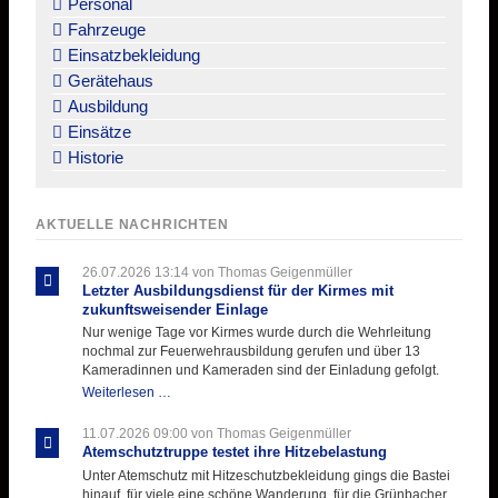
Personal
Fahrzeuge
Einsatzbekleidung
Gerätehaus
Ausbildung
Einsätze
Historie
AKTUELLE NACHRICHTEN
26.07.2026 13:14
von Thomas Geigenmüller
Letzter Ausbildungsdienst für der Kirmes mit
zukunftsweisender Einlage
Nur wenige Tage vor Kirmes wurde durch die Wehrleitung
nochmal zur Feuerwehrausbildung gerufen und über 13
Kameradinnen und Kameraden sind der Einladung gefolgt.
Letzter
Weiterlesen …
Ausbildungsdienst
für
11.07.2026 09:00
von Thomas Geigenmüller
der
Atemschutztruppe testet ihre Hitzebelastung
Kirmes
Unter Atemschutz mit Hitzeschutzbekleidung gings die Bastei
mit
hinauf, für viele eine schöne Wanderung, für die Grünbacher