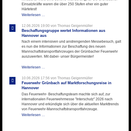
zukunftsweisender
Einsatzkräfte waren die über 250 Stufen eher ein guter
Einlage
Härtetest!
Atemschutztruppe
Weiterlesen …
testet
ihre
12.06.2026 19:00
von Thomas Geigenmüller
Hitzebelastung
Beschaffungsgruppe wertet Informationen aus
Hannover aus
Nach einem intensiven und anstrengenden Messebesuch, galt
es nun die Informationen zur Beschaffung des neuen
Mannschaftstransportfahrzeuges der Grünbacher Feuerwehr
auszuwerten. Mit dabei- unser Bürgermeister!
Beschaffungsgruppe
Weiterlesen …
wertet
Informationen
10.06.2026 17:56
von Thomas Geigenmüller
aus
Feuerwehr Grünbach auf Marktforschungsreise in
Hannover
Hannover
aus
Das Feuerwehr- Beschaffungsteam machte sich auf, zur
internationalen Feuerwehrmesse "Interschutz" 2026 nach
Hannover und erkündigte sich über die aktuellen Markttrends
von Feuerwehr-Mannschaftstransportfahrzeuge.
Feuerwehr
Weiterlesen …
Grünbach
auf
Marktforschungsreise