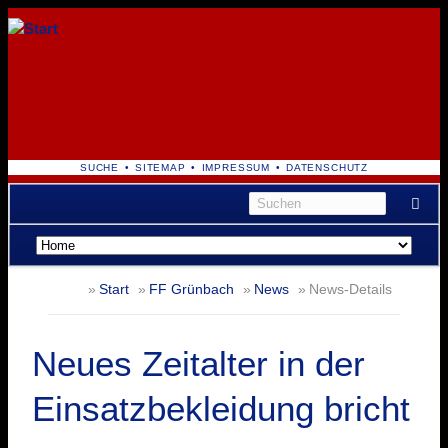
NAVIGATION
SUCHE
SITEMAP
IMPRESSUM
DATENSCHUTZ
ÜBERSPRINGEN
Navigation
überspringen
Start
FF Grünbach
News
News-Details
Neues Zeitalter in der
Einsatzbekleidung bricht