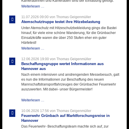
Kameradinnen und Kameraden sind der Einladung gefolgt.
Letzter
Weiterlesen …
Ausbildungsdienst
für
11.07.2026 09:00
von Thomas Geigenmüller
der
Atemschutztruppe testet ihre Hitzebelastung
Kirmes
Unter Atemschutz mit Hitzeschutzbekleidung gings die Bastei
mit
hinauf, für viele eine schöne Wanderung, für die Grünbacher
zukunftsweisender
Einsatzkräfte waren die über 250 Stufen eher ein guter
Einlage
Härtetest!
Atemschutztruppe
Weiterlesen …
testet
ihre
12.06.2026 19:00
von Thomas Geigenmüller
Hitzebelastung
Beschaffungsgruppe wertet Informationen aus
Hannover aus
Nach einem intensiven und anstrengenden Messebesuch, galt
es nun die Informationen zur Beschaffung des neuen
Mannschaftstransportfahrzeuges der Grünbacher Feuerwehr
auszuwerten. Mit dabei- unser Bürgermeister!
Beschaffungsgruppe
Weiterlesen …
wertet
Informationen
10.06.2026 17:56
von Thomas Geigenmüller
aus
Feuerwehr Grünbach auf Marktforschungsreise in
Hannover
Hannover
aus
Das Feuerwehr- Beschaffungsteam machte sich auf, zur