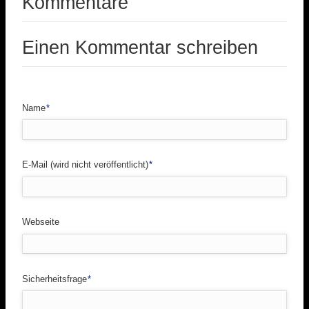
Kommentare
Einen Kommentar schreiben
Pflichtfeld
Name
*
Pflichtfeld
E-Mail (wird nicht veröffentlicht)
*
Webseite
Pflichtfeld
Sicherheitsfrage
*