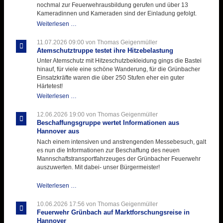
nochmal zur Feuerwehrausbildung gerufen und über 13
Kameradinnen und Kameraden sind der Einladung gefolgt.
Letzter
Weiterlesen …
Ausbildungsdienst
für
11.07.2026 09:00
von Thomas Geigenmüller
der
Atemschutztruppe testet ihre Hitzebelastung
Kirmes
Unter Atemschutz mit Hitzeschutzbekleidung gings die Bastei
mit
hinauf, für viele eine schöne Wanderung, für die Grünbacher
zukunftsweisender
Einsatzkräfte waren die über 250 Stufen eher ein guter
Einlage
Härtetest!
Atemschutztruppe
Weiterlesen …
testet
ihre
12.06.2026 19:00
von Thomas Geigenmüller
Hitzebelastung
Beschaffungsgruppe wertet Informationen aus
Hannover aus
Nach einem intensiven und anstrengenden Messebesuch, galt
es nun die Informationen zur Beschaffung des neuen
Mannschaftstransportfahrzeuges der Grünbacher Feuerwehr
auszuwerten. Mit dabei- unser Bürgermeister!
Beschaffungsgruppe
Weiterlesen …
wertet
Informationen
10.06.2026 17:56
von Thomas Geigenmüller
aus
Feuerwehr Grünbach auf Marktforschungsreise in
Hannover
Hannover